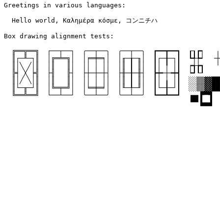
Greetings in various languages:

  Hello world, Καλημέρα κόσμε, コンニチハ

Box drawing alignment tests:                           
                                                       
  ╔══╦══╗  ┌──┬──┐  ╭──┬──╮  ╭──┬──╮  ┏━━┳━━┓  ┎┒┏┑   ╷
  ║┌─╨─┐║  │╔═╧═╗│  │╒═╪═╕│  │╓─╁─╖│  ┃┌─╂─┐┃  ┗╃╄┙  ╶┼
  ║│╲ ╱│║  │║   ║│  ││ │ ││  │║ ┃ ║│  ┃│ ╿ │┃  ┍╅╆┓   ╵
  ╠╡ ╳ ╞╣  ├╢   ╟┤  ├┼─┼─┼┤  ├╫─╂─╫┤  ┣┿╾┼╼┿┫  ┕┛┖┚    
  ║│╱ ╲│║  │║   ║│  ││ │ ││  │║ ┃ ║│  ┃│ ╽ │┃  ░░▒▒▓▓██
  ║└─╥─┘║  │╚═╤═╝│  │╘═╪═╛│  │╙─╀─╜│  ┃└─╂─┘┃  ░░▒▒▓▓██
  ╚══╩══╝  └──┴──┘  ╰──┴──╯  ╰──┴──╯  ┗━━┻━━┛  ▗▄▖▛▀▜  
                                               ▝▀▘▙▄▟
