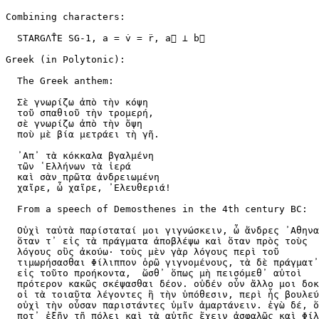
Combining characters:

  STARGΛ̊TE SG-1, a = v̇ = r̈, a⃑ ⊥ b⃑

Greek (in Polytonic):

  The Greek anthem:

  Σὲ γνωρίζω ἀπὸ τὴν κόψη

  τοῦ σπαθιοῦ τὴν τρομερή,

  σὲ γνωρίζω ἀπὸ τὴν ὄψη

  ποὺ μὲ βία μετράει τὴ γῆ.

  ᾿Απ᾿ τὰ κόκκαλα βγαλμένη

  τῶν ῾Ελλήνων τὰ ἱερά

  καὶ σὰν πρῶτα ἀνδρειωμένη

  χαῖρε, ὦ χαῖρε, ᾿Ελευθεριά!

  From a speech of Demosthenes in the 4th century BC:

  Οὐχὶ ταὐτὰ παρίσταταί μοι γιγνώσκειν, ὦ ἄνδρες ᾿Αθηνα
  ὅταν τ᾿ εἰς τὰ πράγματα ἀποβλέψω καὶ ὅταν πρὸς τοὺς

  λόγους οὓς ἀκούω· τοὺς μὲν γὰρ λόγους περὶ τοῦ

  τιμωρήσασθαι Φίλιππον ὁρῶ γιγνομένους, τὰ δὲ πράγματ᾿

  εἰς τοῦτο προήκοντα,  ὥσθ᾿ ὅπως μὴ πεισόμεθ᾿ αὐτοὶ

  πρότερον κακῶς σκέψασθαι δέον. οὐδέν οὖν ἄλλο μοι δοκ
  οἱ τὰ τοιαῦτα λέγοντες ἢ τὴν ὑπόθεσιν, περὶ ἧς βουλεύ
  οὐχὶ τὴν οὖσαν παριστάντες ὑμῖν ἁμαρτάνειν. ἐγὼ δέ, ὅ
  ποτ᾿ ἐξῆν τῇ πόλει καὶ τὰ αὑτῆς ἔχειν ἀσφαλῶς καὶ Φίλ