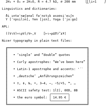
  2H₂ + O₂ ⇌ 2H₂O, R = 4.7 kΩ, ⌀ 200 mm     ⎩⎣⎝i=1    ⎠
Linguistics and dictionaries:

  ði ıntəˈnæʃənəl fəˈnɛtık əsoʊsiˈeıʃn

  Y [ˈʏpsilɔn], Yen [jɛn], Yoga [ˈjoːgɑ]

APL:

  ((V⍳V)=⍳⍴V)/V←,V    ⌷←⍳→⍴∆∇⊃‾⍎⍕⌈

Nicer typography in plain text files:

  ╔══════════════════════════════════════════╗

  ║                                          ║

  ║   • ‘single’ and “double” quotes         ║

  ║                                          ║

  ║   • Curly apostrophes: “We’ve been here” ║

  ║                                          ║

  ║   • Latin-1 apostrophe and accents: '´`  ║

  ║                                          ║

  ║   • ‚deutsche‘ „Anführungszeichen“       ║

  ║                                          ║

  ║   • †, ‡, ‰, •, 3–4, —, −5/+5, ™, …      ║

  ║                                          ║

  ║   • ASCII safety test: 1lI|, 0OD, 8B     ║

  ║                      ╭─────────╮         ║

  ║   • the euro symbol: │ 14.95 € │         ║

  ║                      ╰─────────╯         ║

  ╚══════════════════════════════════════════╝
