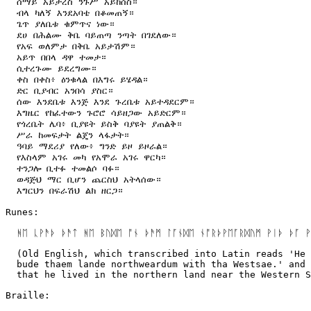
  ሰማይ አይታረስ ንጉሥ አይከሰስ።

  ብላ ካለኝ እንደአባቴ በቆመጠኝ።

  ጌጥ ያለቤቱ ቁምጥና ነው።

  ደሀ በሕልሙ ቅቤ ባይጠጣ ንጣት በገደለው።

  የአፍ ወለምታ በቅቤ አይታሽም።

  አይጥ በበላ ዳዋ ተመታ።

  ሲተረጉሙ ይደረግሙ።

  ቀስ በቀስ፥ ዕንቁላል በእግሩ ይሄዳል።

  ድር ቢያብር አንበሳ ያስር።

  ሰው እንደቤቱ እንጅ እንደ ጉረቤቱ አይተዳደርም።

  እግዜር የከፈተውን ጉሮሮ ሳይዘጋው አይድርም።

  የጎረቤት ሌባ፥ ቢያዩት ይስቅ ባያዩት ያጠልቅ።

  ሥራ ከመፍታት ልጄን ላፋታት።

  ዓባይ ማደሪያ የለው፥ ግንድ ይዞ ይዞራል።

  የእስላም አገሩ መካ የአሞራ አገሩ ዋርካ።

  ተንጋሎ ቢተፉ ተመልሶ ባፉ።

  ወዳጅህ ማር ቢሆን ጨርስህ አትላሰው።

  እግርህን በፍራሽህ ልክ ዘርጋ።

Runes:

  ᚻᛖ ᚳᚹᚫᚦ ᚦᚫᛏ ᚻᛖ ᛒᚢᛞᛖ ᚩᚾ ᚦᚫᛗ ᛚᚪᚾᛞᛖ ᚾᚩᚱᚦᚹᛖᚪᚱᛞᚢᛗ ᚹᛁᚦ ᚦᚪ ᚹ
  (Old English, which transcribed into Latin reads 'He 
  bude thaem lande northweardum with tha Westsae.' and 
  that he lived in the northern land near the Western S
Braille:
