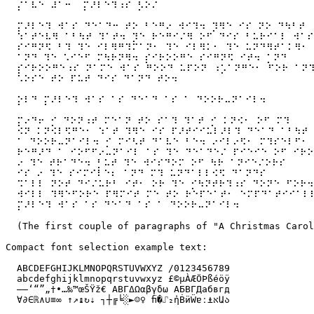
  ⡌⠁⠧⠑ ⠼⠁⠒  ⡍⠜⠇⠑⠹⠰⠎ ⡣⠕⠌

  ⡍⠜⠇⠑⠹ ⠺⠁⠎ ⠙⠑⠁⠙⠒ ⠞⠕ ⠃⠑⠛⠔ ⠺⠊⠹⠲ ⡹⠻⠑ ⠊⠎ ⠝⠕ ⠙⠳⠃⠞

  ⠱⠁⠞⠑⠧⠻ ⠁⠃⠳⠞ ⠹⠁⠞⠲ ⡹⠑ ⠗⠑⠛⠊⠌⠻ ⠕⠋ ⠙⠊⠎ ⠃⠥⠗⠊⠁⠇ ⠺⠁⠎

  ⠎⠊⠛⠝⠫ ⠃⠹ ⠹⠑ ⠊⠇⠻⠛⠹⠍⠁⠝⠂ ⠹⠑ ⠊⠇⠻⠅⠂ ⠹⠑ ⠥⠝⠙⠻⠞⠁⠅⠻⠂

  ⠁⠝⠙ ⠹⠑ ⠡⠊⠑⠋ ⠍⠳⠗⠝⠻⠲ ⡎⠊⠗⠕⠕⠛⠑ ⠎⠊⠛⠝⠫ ⠊⠞⠲ ⡁⠝⠙

  ⡎⠊⠗⠕⠕⠛⠑⠰⠎ ⠝⠁⠍⠑ ⠺⠁⠎ ⠛⠕⠕⠙ ⠥⠏⠕⠝ ⠰⡡⠁⠝⠛⠑⠂ ⠋⠕⠗ ⠁⠝⠹
  ⠡⠕⠎⠑ ⠞⠕ ⠏⠥⠞ ⠙⠊⠎ ⠙⠁⠝⠙ ⠞⠕⠲

  ⡕⠇⠙ ⡍⠜⠇⠑⠹ ⠺⠁⠎ ⠁⠎ ⠙⠑⠁⠙ ⠁⠎ ⠁ ⠙⠕⠕⠗⠤⠝⠁⠊⠇⠲

  ⡍⠔⠙⠖ ⡊ ⠙⠕⠝⠰⠞ ⠍⠑⠁⠝ ⠞⠕ ⠎⠁⠹ ⠹⠁⠞ ⡊ ⠅⠝⠪⠂ ⠕⠋ ⠍⠹

  ⠪⠝ ⠅⠝⠪⠇⠫⠛⠑⠂ ⠱⠁⠞ ⠹⠻⠑ ⠊⠎ ⠏⠜⠞⠊⠊⠥⠇⠜⠇⠹ ⠙⠑⠁⠙ ⠁⠃⠳⠞

  ⠁ ⠙⠕⠕⠗⠤⠝⠁⠊⠇⠲ ⡊ ⠍⠊⠣⠞ ⠙⠁⠧⠑ ⠃⠑⠲ ⠔⠊⠇⠔⠫⠂ ⠍⠹⠎⠑⠇⠋⠂ 
  ⠗⠑⠛⠜⠙ ⠁ ⠊⠕⠋⠋⠔⠤⠝⠁⠊⠇ ⠁⠎ ⠹⠑ ⠙⠑⠁⠙⠑⠌ ⠏⠊⠑⠊⠑ ⠕⠋ ⠊⠗⠕
  ⠔ ⠹⠑ ⠞⠗⠁⠙⠑⠲ ⡃⠥⠞ ⠹⠑ ⠺⠊⠎⠙⠕⠍ ⠕⠋ ⠳⠗ ⠁⠝⠊⠑⠌⠕⠗⠎

  ⠊⠎ ⠔ ⠹⠑ ⠎⠊⠍⠊⠇⠑⠆ ⠁⠝⠙ ⠍⠹ ⠥⠝⠙⠁⠇⠇⠪⠫ ⠙⠁⠝⠙⠎

  ⠩⠁⠇⠇ ⠝⠕⠞ ⠙⠊⠌⠥⠗⠃ ⠊⠞⠂ ⠕⠗ ⠹⠑ ⡊⠳⠝⠞⠗⠹⠰⠎ ⠙⠕⠝⠑ ⠋⠕⠗⠲ 
  ⠺⠊⠇⠇ ⠹⠻⠑⠋⠕⠗⠑ ⠏⠻⠍⠊⠞ ⠍⠑ ⠞⠕ ⠗⠑⠏⠑⠁⠞⠂ ⠑⠍⠏⠙⠁⠞⠊⠊⠁⠇⠇
  ⡍⠜⠇⠑⠹ ⠺⠁⠎ ⠁⠎ ⠙⠑⠁⠙ ⠁⠎ ⠁ ⠙⠕⠕⠗⠤⠝⠁⠊⠇⠲

  (The first couple of paragraphs of "A Christmas Carol
Compact font selection example text:

  ABCDEFGHIJKLMNOPQRSTUVWXYZ /0123456789

  abcdefghijklmnopqrstuvwxyz £©µÀÆÖÞßéöÿ

  –—‘“”„†•…‰™œŠŸž€ ΑΒΓΔΩαβγδω АБВГДабвгд

  ∀∂∈ℝ∧∪≡∞ ↑↗↨↻⇣ ┐┼╔╘░►☺♀ ﬁ�⑀₂ἠḂӥẄɐː⍎אԱა
