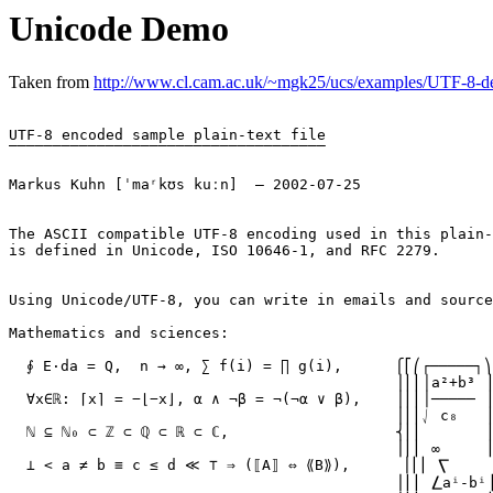
Unicode Demo
Taken from
http://www.cl.cam.ac.uk/~mgk25/ucs/examples/UTF-8-d
UTF-8 encoded sample plain-text file

‾‾‾‾‾‾‾‾‾‾‾‾‾‾‾‾‾‾‾‾‾‾‾‾‾‾‾‾‾‾‾‾‾‾‾‾

Markus Kuhn [ˈmaʳkʊs kuːn] 
 — 2002-07-25

The ASCII compatible UTF-8 encoding used in this plain-
is defined in Unicode, ISO 10646-1, and RFC 2279.

Using Unicode/UTF-8, you can write in emails and source
Mathematics and sciences:

  ∮ E⋅da = Q,  n → ∞, ∑ f(i) = ∏ g(i),      ⎧⎡⎛┌─────┐⎞⎤
                                            ⎪⎢⎜│a²+b³ ⎟
  ∀x∈ℝ: ⌈x⌉ = −⌊−x⌋, α ∧ ¬β = ¬(¬α ∨ β),    ⎪⎢⎜│───── ⎟
                                            ⎪⎢⎜⎷ c₈   ⎟
  ℕ ⊆ ℕ₀ ⊂ ℤ ⊂ ℚ ⊂ ℝ ⊂ ℂ,                   ⎨⎢⎜       ⎟
                                            ⎪⎢⎜ ∞     ⎟
  ⊥ < a ≠ b ≡ c ≤ d ≪ ⊤ ⇒ (⟦A⟧ ⇔ ⟪B⟫),      ⎪⎢⎜ ⎲     ⎟
                                            ⎪⎢⎜ ⎳aⁱ-bⁱ⎟