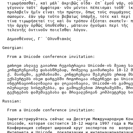
  τιμωρήσασθαι, καὶ μάλ᾿ ἀκριβῶς οἶδα· ἐπ᾿ ἐμοῦ γάρ, οὐ
  γέγονεν ταῦτ᾿ ἀμφότερα· νῦν μέντοι πέπεισμαι τοῦθ᾿ ἱκ
  προλαβεῖν ἡμῖν εἶναι τὴν πρώτην, ὅπως τοὺς συμμάχους

  σώσομεν. ἐὰν γὰρ τοῦτο βεβαίως ὑπάρξῃ, τότε καὶ περὶ 
  τίνα τιμωρήσεταί τις καὶ ὃν τρόπον ἐξέσται σκοπεῖν· π
  τὴν ἀρχὴν ὀρθῶς ὑποθέσθαι, μάταιον ἡγοῦμαι περὶ τῆς

  τελευτῆς ὁντινοῦν ποιεῖσθαι λόγον.

  Δημοσθένους, Γ´ ᾿Ολυνθιακὸς

Georgian:

  From a Unicode conference invitation:

  გთხოვთ ახლავე გაიაროთ რეგისტრაცია Unicode-ის მეათე სა
  კონფერენციაზე დასასწრებად, რომელიც გაიმართება 10-12 მ
  ქ. მაინცში, გერმანიაში. კონფერენცია შეჰკრებს ერთად მს
  ექსპერტებს ისეთ დარგებში როგორიცაა ინტერნეტი და Unico
  ინტერნაციონალიზაცია და ლოკალიზაცია, Unicode-ის გამოყე
  ოპერაციულ სისტემებსა, და გამოყენებით პროგრამებში, შრი
  ტექსტების დამუშავებასა და მრავალენოვან კომპიუტერულ სი
Russian:

  From a Unicode conference invitation:

  Зарегистрируйтесь сейчас на Десятую Международную Кон
  Unicode, которая состоится 10-12 марта 1997 года в Ма
  Конференция соберет широкий круг экспертов по  вопрос
  Интернета и Unicode, локализации и интернационализаци