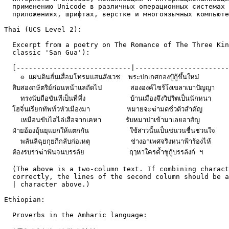
  применению Unicode в различных операционных системах 
  приложениях, шрифтах, верстке и многоязычных компьюте
Thai (UCS Level 2):

  Excerpt from a poetry on The Romance of The Three Kin
  classic 'San Gua'):

  [----------------------------|-----------------------
    ๏ แผ่นดินฮั่นเสื่อมโทรมแสนสังเวช  พระปกเกศกองบู๊กู้ขึ้นใหม่

  สิบสองกษัตริย์ก่อนหน้าแลถัดไป       สององค์ไซร้โง่เขลาเบาปัญญา

    ทรงนับถือขันทีเป็นที่พึ่ง           บ้านเมืองจึงวิปริตเป็นนักหนา

  โฮจิ๋นเรียกทัพทั่วหัวเมืองมา         หมายจะฆ่ามดชั่วตัวสำคัญ

    เหมือนขับไสไล่เสือจากเคหา      รับหมาป่าเข้ามาเลยอาสัญ

  ฝ่ายอ้องอุ้นยุแยกให้แตกกัน          ใช้สาวนั้นเป็นชนวนชื่นชวนใจ

    พลันลิฉุยกุยกีกลับก่อเหตุ          ช่างอาเพศจริงหนาฟ้าร้องไห้

  ต้องรบราฆ่าฟันจนบรรลัย           ฤๅหาใครค้ำชูกู้บรรลังก์ ฯ

  (The above is a two-column text. If combining charact
  correctly, the lines of the second column should be a
  | character above.)

Ethiopian:

  Proverbs in the Amharic language:
